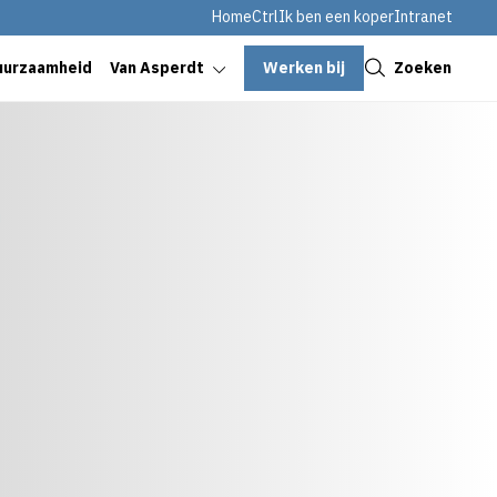
HomeCtrl
Ik ben een koper
Intranet
Sluiten
Werken bij
Zoeken
uurzaamheid
Van Asperdt