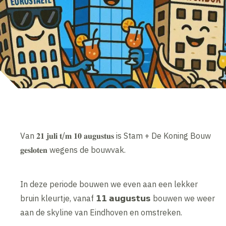
Van 𝟐𝟏 𝐣𝐮𝐥𝐢 𝐭/𝐦 𝟏𝟎 𝐚𝐮𝐠𝐮𝐬𝐭𝐮𝐬 is Stam + De Koning Bouw
𝐠𝐞𝐬𝐥𝐨𝐭𝐞𝐧 wegens de bouwvak.
In deze periode bouwen we even aan een lekker
bruin kleurtje, vanaf 𝟭𝟭 𝗮𝘂𝗴𝘂𝘀𝘁𝘂𝘀 bouwen we weer
aan de skyline van Eindhoven en omstreken.