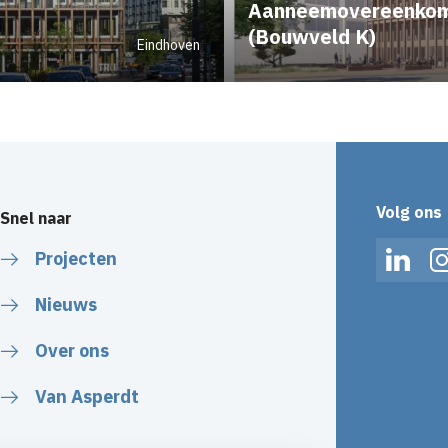
Aanneemovereenkom
(Bouwveld K)
Eindhoven
Volg ons
Snel naar
Projecten
Linked
Nieuws
Over ons
Van Asperdt