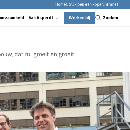
HomeCtrl
Ik ben een koper
Intranet
Sluiten
Werken bij
Zoeken
uurzaamheid
Van Asperdt
uw, dat nu groeit en groeit.