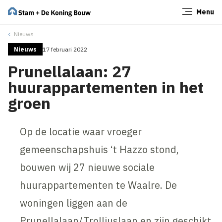
Menu
Sluiten
Nieuws
Nieuws
17 februari 2022
Prunellalaan: 27
huurappartementen in het
groen
Op de locatie waar vroeger
gemeenschapshuis ‘t Hazzo stond,
bouwen wij 27 nieuwe sociale
huurappartementen te Waalre. De
woningen liggen aan de
Prunellalaan/Trolliuslaan en zijn geschikt