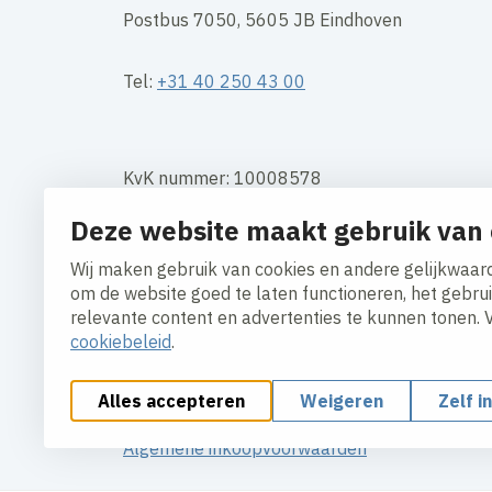
Postbus 7050, 5605 JB Eindhoven
Tel:
+31 40 250 43 00
KvK nummer: 10008578
Deze website maakt gebruik van 
BTW: NL 003660564B01
Wij maken gebruik van cookies en andere gelijkwaard
Contact
om de website goed te laten functioneren, het gebru
relevante content en advertenties te kunnen tonen. 
cookiebeleid
.
Alles accepteren
Weigeren
Zelf i
Cookies aanpassen
Cookie beleid
Privacy polic
Algemene inkoopvoorwaarden