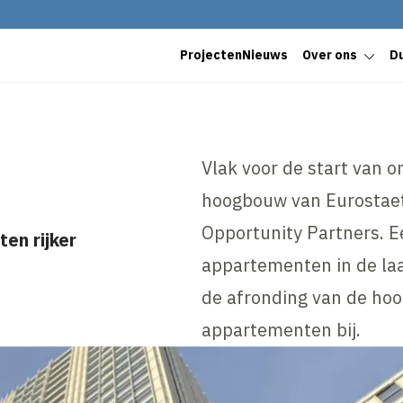
Projecten
Nieuws
Over ons
D
Vlak voor de start van 
hoogbouw van Eurostaet
Opportunity Partners. E
en rijker
appartementen in de la
de afronding van de ho
appartementen bij.