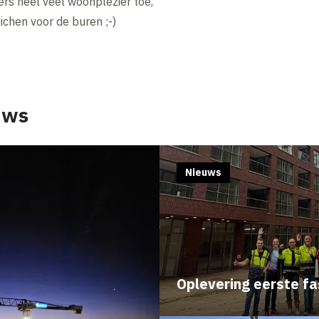
rs heel veel woonplezier toe,
ichen voor de buren ;-)
uws
Nieuws
Oplevering eerste f