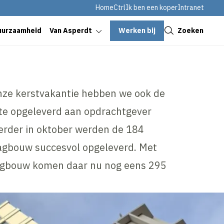
HomeCtrl
Ik ben een koper
Intranet
Sluiten
Werken bij
Zoeken
uurzaamheid
Van Asperdt
onze kerstvakantie hebben we ook de
e opgeleverd aan opdrachtgever
erder in oktober werden de 184
agbouw succesvol opgeleverd. Met
ogbouw komen daar nu nog eens 295