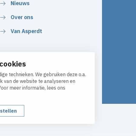
Nieuws
Over ons
Van Asperdt
cookies
ige technieken. We gebruiken deze o.a.
ik van de website te analyseren en
Voor meer informatie, lees ons
nstellen
y
Responsible disclosure