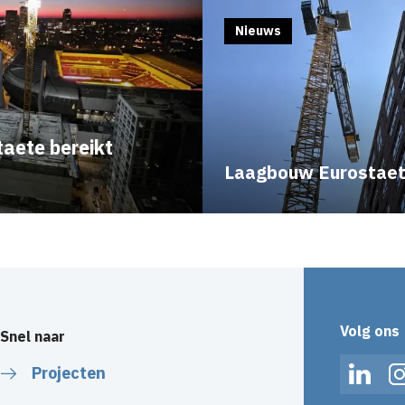
Nieuws
aete bereikt
Laagbouw Eurostaete
Volg ons
Snel naar
Projecten
Linked