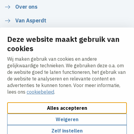
Over ons
Van Asperdt
Deze website maakt gebruik van
cookies
Volg ons
Wij maken gebruik van cookies en andere
gelijkwaardige technieken. We gebruiken deze o.a. om
de website goed te laten functioneren, het gebruik van
LinkedIn
Instagram
Facebook
YouTube
de website te analyseren en relevante content en
advertenties te kunnen tonen. Voor meer informatie,
lees ons
cookiebeleid
.
Alles accepteren
Cookies aanpassen
Cookie beleid
Privacy policy
Responsible disclosure
Algemene inkoopvoorwaarden
Weigeren
Zelf instellen