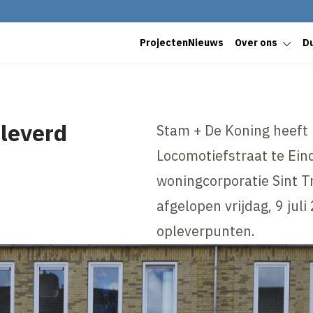
Projecten
Nieuws
Over ons
D
leverd
Stam + De Koning heeft
Locomotiefstraat te Ei
woningcorporatie Sint 
afgelopen vrijdag, 9 jul
opleverpunten.