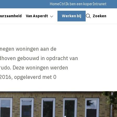
HomeCtrl
Ik ben een koper
Intranet
Sluiten
Werken bij
Zoeken
uurzaamheid
Van Asperdt
 negen woningen aan de
ndhoven gebouwd in opdracht van
Trudo. Deze woningen werden
i 2016, opgeleverd met 0