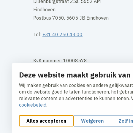
Dillenburgstraat 25a, 5652 AM
Eindhoven
Postbus 7050, 5605 JB Eindhoven
Tel:
+31 40 250 43 00
KvK nummer: 10008578
Deze website maakt gebruik van 
BTW: NL 003660564B01
Wij maken gebruik van cookies en andere gelijkwaard
Contact
om de website goed te laten functioneren, het gebru
relevante content en advertenties te kunnen tonen. 
cookiebeleid
.
Alles accepteren
Weigeren
Zelf i
Cookies aanpassen
Cookie beleid
Privacy polic