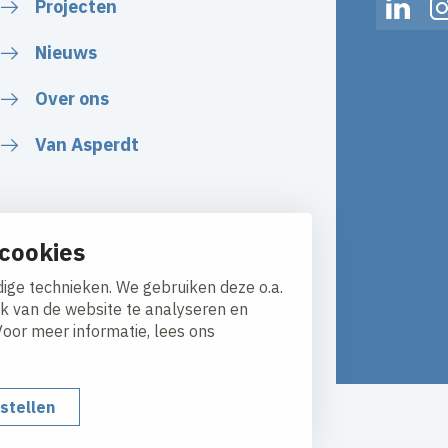
Projecten
Linked
Nieuws
Over ons
Van Asperdt
cookies
ige technieken. We gebruiken deze o.a.
ik van de website te analyseren en
Voor meer informatie, lees ons
nstellen
y
Responsible disclosure