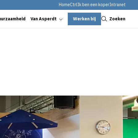
HomeCtrl
Ik ben een koper
Intranet
Sluiten
Werken bij
Zoeken
uurzaamheid
Van Asperdt