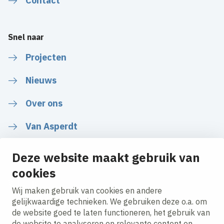
Contact
Snel naar
Projecten
Nieuws
Over ons
Van Asperdt
Deze website maakt gebruik van
cookies
Volg ons
Wij maken gebruik van cookies en andere
gelijkwaardige technieken. We gebruiken deze o.a. om
de website goed te laten functioneren, het gebruik van
LinkedIn
Instagram
Facebook
YouTube
de website te analyseren en relevante content en