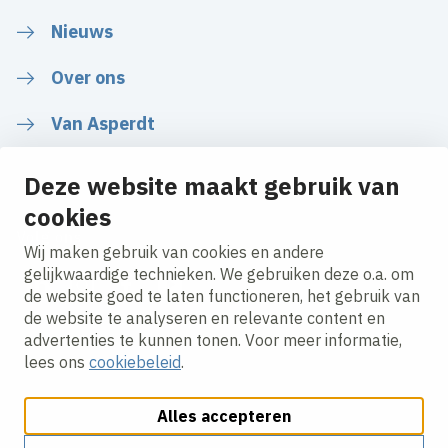
Nieuws
Over ons
Van Asperdt
Deze website maakt gebruik van
cookies
Volg ons
Wij maken gebruik van cookies en andere
gelijkwaardige technieken. We gebruiken deze o.a. om
de website goed te laten functioneren, het gebruik van
LinkedIn
Instagram
Facebook
YouTube
de website te analyseren en relevante content en
advertenties te kunnen tonen. Voor meer informatie,
lees ons
cookiebeleid
.
Alles accepteren
Cookies aanpassen
Cookie beleid
Privacy policy
Responsible disclosure
Algemene inkoopvoorwaarden